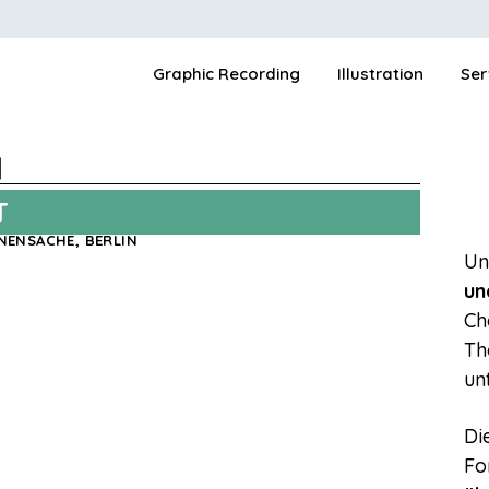
Graphic Recording
Illustration
Ser
l
T
NNENSACHE, BERLIN
Un
un
Ch
Th
un
Di
Fo