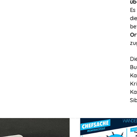
üb
Es
di
be
Or
zu
Di
Bu
Ka
Kr
Ka
Si