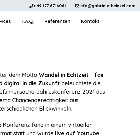
+ 49 177 6716061
info@gabriele-heinzel.com
vices
F.A.Q.
Referenzen
Kontakt
ter dem Motto
Wandel in Echtzeit – fair
d digital in die Zukunft
beleuchtete die
ef:innensache-Jahreskonferenz 2021 das
ema Chancengerechtigkeit aus
terschiedlichen Blickwinkeln.
e Konferenz fand in einem virtuellen
rmat statt und wurde
live auf Youtube